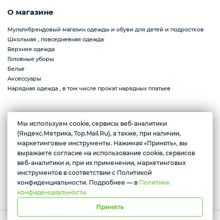
О магазине
Мультибрендовый магазин одежды и обуви для детей и подростков
Школьная , повседневная одежда
Верхняя одежда
Головные уборы
Белье
Аксессуары
Нарядная одежда , в том числе прокат нарядных платьев
Мы используем cookie, сервисы веб-аналитики
Республика Татарстан (Татарстан), Альметьевск, ул.
(Яндекс.Метрика, Top.Mail.Ru), а также, при наличии,
Гафиатуллина, 62
маркетинговые инструменты. Нажимая «Принять», вы
Желаете подозвать сотрудника
Ежедневно с 11.00 до 19.00
выражаете согласие на использование cookie, сервисов
веб-аналитики и, при их применении, маркетинговых
Да
Нет
инструментов в соответствии с Политикой
Условия доставки
конфиденциальности. Подробнее — в
Политике
конфиденциальности.
Принять